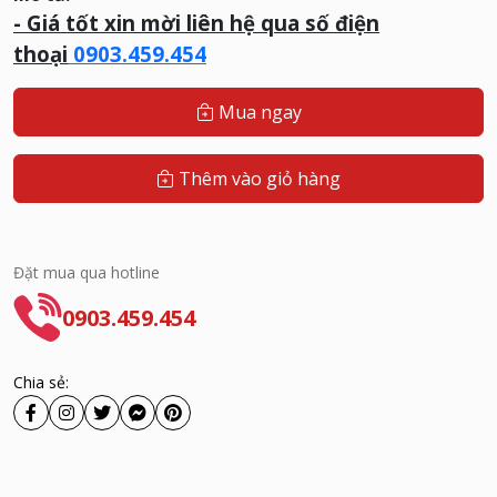
- G
iá tốt xin mời liên hệ qua số điện
thoại
0903.459.454
Mua ngay
Thêm vào giỏ hàng
Đặt mua qua hotline
0903.459.454
Chia sẻ: