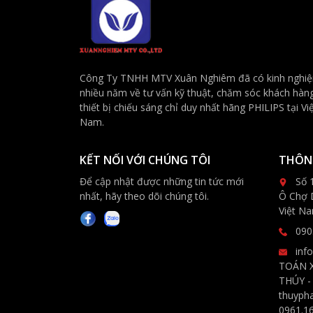
Công Ty TNHH MTV Xuân Nghiêm đã có kinh nghi
nhiều năm về tư vấn kỹ thuật, chăm sóc khách hàn
thiết bị chiếu sáng chỉ duy nhất hãng PHILIPS tại Vi
Nam.
KẾT NỐI VỚI CHÚNG TÔI
THÔNG
Để cập nhật được những tin tức mới
Số 
nhất, hãy theo dõi chúng tôi.
Ô Chợ 
Việt N
090
inf
TOÁN 
THÚY -
thuyph
0961.1