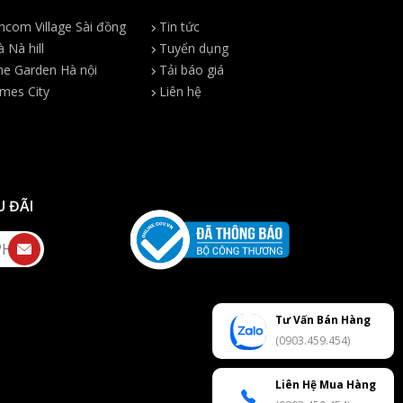
ncom Village Sài đồng
Tin tức
 Nà hill
Tuyển dụng
e Garden Hà nội
Tải báo giá
mes City
Liên hệ
U ĐÃI
Tư Vấn Bán Hàng
(0903.459.454)
Liên Hệ Mua Hàng