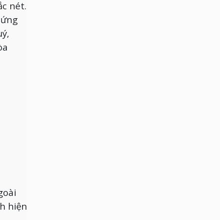
ắc nét.
 ứng
uý,
òa
goài
h hiện