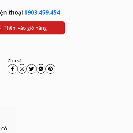
điện thoại
0903.459.454
Thêm vào giỏ hàng
Chia sẻ:
 có