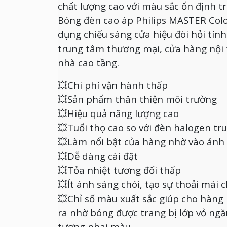
chất lượng cao với màu sắc ổn định tr
Bóng đèn cao áp Philips MASTER Co
dụng chiếu sáng cửa hiệu đòi hỏi tính
trung tâm thương mại, cửa hàng nội 
nhà cao tầng.
💥Chi phí vận hành thấp
💥Sản phẩm thân thiện môi trường
💥Hiệu quả năng lượng cao
💥Tuổi thọ cao so với đèn halogen tr
💥Làm nổi bật của hàng nhờ vào ánh s
💥Dễ dàng cài đặt
💥Tỏa nhiệt tương đối thấp
💥Ít ánh sáng chói, tạo sự thoải mái
💥​Chỉ số màu xuất sắc giúp cho hàng
ra nhờ bóng được trang bị lớp vỏ ng
tượng phai màu.