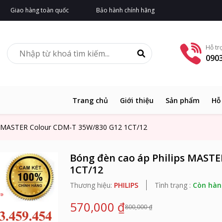
Giao hàng toàn quốc
Bảo hành chính hãng
Hỗ tr
0903
Trang chủ
Giới thiệu
Sản phẩm
Hỗ
ps MASTER Colour CDM-T 35W/830 G12 1CT/12
Bóng đèn cao áp Philips MAST
1CT/12
Thương hiệu:
PHILIPS
Tình trạng :
Còn hàn
570,000 ₫
800,000 ₫