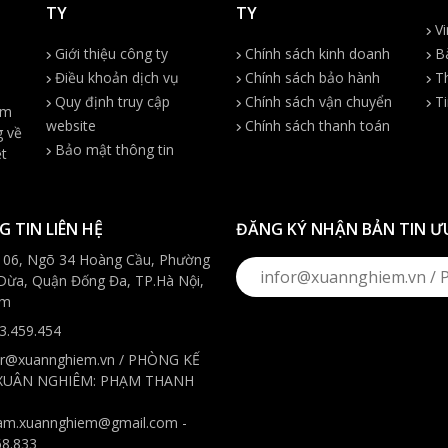
TY
TY
Vi
Giới thiệu công ty
Chính sách kinh doanh
Bà
Điều khoản dịch vụ
Chính sách bảo hành
Th
Quy định truy cập
Chính sách vận chuyển
Ti
ệm
website
Chính sách thanh toán
g về
Bảo mật thông tin
ệt
 TIN LIÊN HỆ
ĐĂNG KÝ NHẬN BẢN TIN Ư
106, Ngõ 34 Hoàng Cầu, Phường
Dừa, Quận Đống Đa, TP.Hà Nội,
am
3.459.454
or@xuannghiem.vn / PHÒNG KẾ
XUÂN NGHIÊM: PHẠM THANH
am.xuannghiem@gmail.com -
68.833