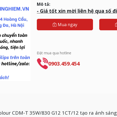
Mô tả:
- G
iá tốt xin mời liên hệ qua số 
Mua ngay
Đặt mua qua hotline
0903.459.454
Colour CDM-T 35W/830 G12 1CT/12 tạo ra ánh sáng