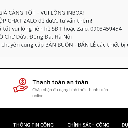
GIÁ CÀNG TỐT - VUI LÒNG INBOX!
 HỘP CHAT ZALO để được tư vấn thêm!
á tốt vui lòng liên hệ SĐT hoặc Zalo: 0903459454
, Ô Chợ Dừa, Đống Đa, Hà Nội
chuyên cung cấp BÁN BUÔN - BÁN LẺ các thiết bị 
Thanh toán an toàn
1
Chấp nhận đa dạng hình thức thanh toán
online
THÔNG TIN CÔNG
CHÍNH SÁCH CÔNG
DỰ