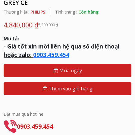
GREY CE
Thương hiệu:
PHILIPS
Tình trạng :
Còn hàng
4,840,000 ₫
5,200,000 ₫
Mô tả:
- G
iá tốt xin mời liên hệ qua số điện thoại
hoặc zalo:
0903.459.454
Mua ngay
Thêm vào giỏ hàng
Đặt mua qua hotline
0903.459.454