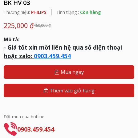
BK HV 03
Thương hiệu:
PHILIPS
Tình trạng :
Còn hàng
225,000 ₫
460,000 ₫
Mô tả:
- G
iá tốt xin mời liên hệ qua số điện thoại
hoặc zalo:
0903.459.454
Mua ngay
Thêm vào giỏ hàng
Đặt mua qua hotline
0903.459.454