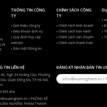
THÔNG TIN CÔNG
CHÍNH SÁCH CÔNG
DỰ
TY
TY
Vi
Giới thiệu công ty
Chính sách kinh doanh
Bà
Điều khoản dịch vụ
Chính sách bảo hành
Th
Quy định truy cập
Chính sách vận chuyển
Ti
ệm
website
Chính sách thanh toán
g về
Bảo mật thông tin
ệt
 TIN LIÊN HỆ
ĐĂNG KÝ NHẬN BẢN TIN Ư
106, Ngõ 34 Hoàng Cầu, Phường
Dừa, Quận Đống Đa, TP.Hà Nội,
am
3.459.454
or@xuannghiem.vn / PHÒNG KẾ
XUÂN NGHIÊM: PHẠM THANH