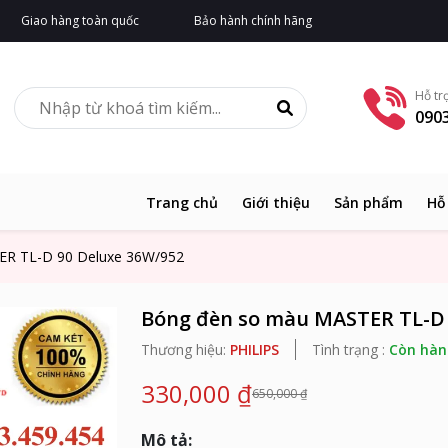
Giao hàng toàn quốc
Bảo hành chính hãng
Hỗ tr
0903
Trang chủ
Giới thiệu
Sản phẩm
Hỗ
R TL-D 90 Deluxe 36W/952
Bóng đèn so màu MASTER TL-D 
Thương hiệu:
PHILIPS
Tình trạng :
Còn hàn
330,000 ₫
650,000 ₫
Mô tả: