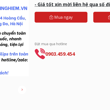
- G
iá tốt xin mời liên hệ qua số đ
Mua ngay
Đặt mua qua hotline
0903.459.454