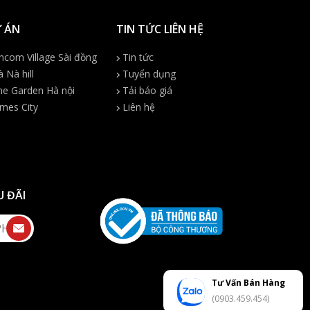
 ÁN
TIN TỨC LIÊN HỆ
ncom Village Sài đồng
Tin tức
 Nà hill
Tuyển dụng
e Garden Hà nội
Tải báo giá
mes City
Liên hệ
U ĐÃI
Tư Vấn Bán Hàng
(0903.459.454)