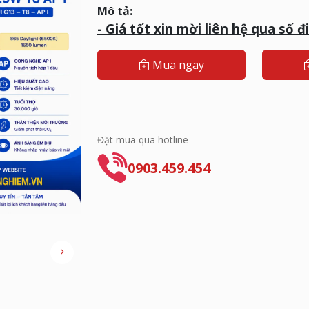
Mô tả:
- G
iá tốt xin mời liên hệ qua số đ
Mua ngay
Đặt mua qua hotline
0903.459.454