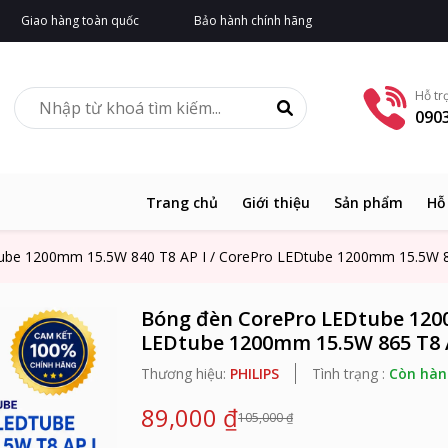
Giao hàng toàn quốc
Bảo hành chính hãng
Hỗ tr
0903
Trang chủ
Giới thiệu
Sản phẩm
Hỗ
ube 1200mm 15.5W 840 T8 AP I / CorePro LEDtube 1200mm 15.5W 8
Bóng đèn CorePro LEDtube 1200
LEDtube 1200mm 15.5W 865 T8 
Thương hiệu:
PHILIPS
Tình trạng :
Còn hàn
89,000 ₫
105,000 ₫