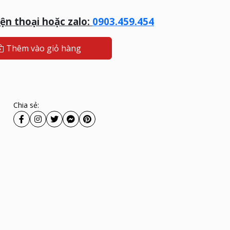
iện thoại hoặc zalo:
0903.459.454
Thêm vào giỏ hàng
Chia sẻ: