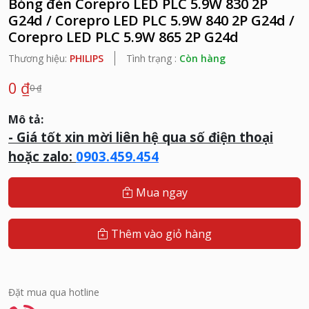
Bóng đèn Corepro LED PLC 5.9W 830 2P
G24d / Corepro LED PLC 5.9W 840 2P G24d /
Corepro LED PLC 5.9W 865 2P G24d
Thương hiệu:
PHILIPS
Tình trạng :
Còn hàng
0 ₫
0 ₫
Mô tả:
- G
iá tốt xin mời liên hệ qua số điện thoại
hoặc zalo:
0903.459.454
Mua ngay
Thêm vào giỏ hàng
Đặt mua qua hotline