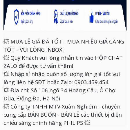
💥 MUA LẺ GIÁ ĐÃ TỐT - MUA NHIỀU GIÁ CÀNG
TỐT - VUI LÒNG INBOX!
💥 Quý Khách vui lòng nhắn tin vào HỘP CHAT
ZALO để được tư vấn thêm!
💥 Nhập sỉ nhập buôn số lượng lớn giá tốt vui
lòng liên hệ SĐT hoặc Zalo: 0903.459.454
💥 Địa chỉ: Số 106 ngõ 34 Hoàng Cầu, Ô Chợ
Dừa, Đống Đa, Hà Nội
💥 Công ty TNHH MTV Xuân Nghiêm - chuyên
cung cấp BÁN BUÔN - BÁN LẺ các thiết bị điện
chiếu sáng chính hãng PHILIPS 💥