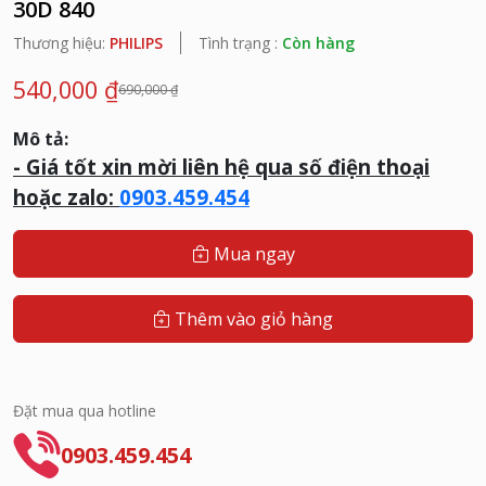
30D 840
Thương hiệu:
PHILIPS
Tình trạng :
Còn hàng
540,000 ₫
690,000 ₫
Mô tả:
- G
iá tốt xin mời liên hệ qua số điện thoại
hoặc zalo:
0903.459.454
Mua ngay
Thêm vào giỏ hàng
Đặt mua qua hotline
0903.459.454